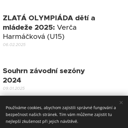
ZLATÁ OLYMPIÁDA
dětí a
mládeže 2025:
Verča
Harmáčková (U15)
06.02.2025
Souhrn závodní sezóny
2024
09.01.2025
Používáme cookies, abychom zajistili správné fungování a
bezpečnost našich stránek. Tím vám můžeme zajistit tu
nejlepší zkušenost při jejich návštěvě.