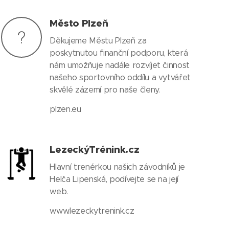
Město Plzeň
Děkujeme Městu Plzeň za
poskytnutou finanční podporu, která
nám umožňuje nadále rozvíjet činnost
našeho sportovního oddílu a vytvářet
skvělé zázemí pro naše členy.
plzen.eu
LezeckýTrénink.cz
Hlavní trenérkou našich závodníků je
Helča Lipenská, podívejte se na její
web.
www.lezeckytrenink.cz