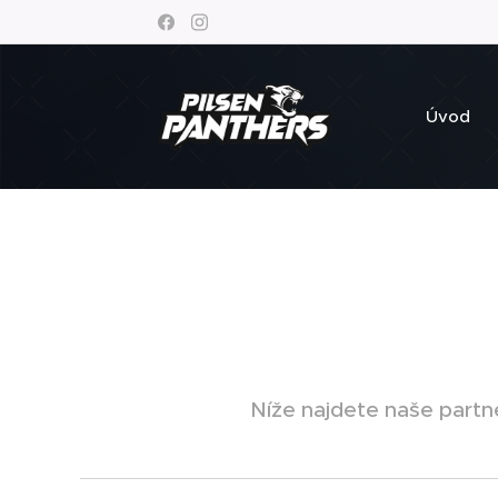
Úvod
Níže najdete naše partn