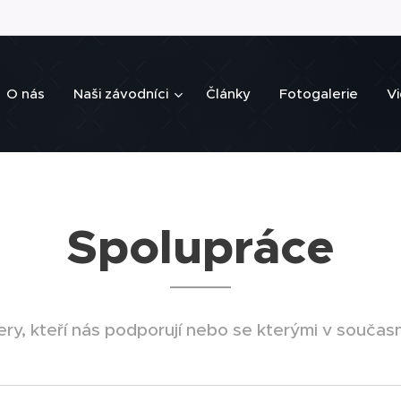
O nás
Naši závodníci
Články
Fotogalerie
V
Spolupráce
ery, kteří nás podporují nebo se kterými v souča