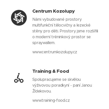
Centrum Kozolupy
Námi vybudované prostory
multifunkční tělocvičny a lezecké
stěny pro děti. Prostory jsme rozšířili
o moderní tréninkový prostor se
spraywallem.
www.centrumkozolupy.cz
Training & Food
Spolupracujeme se skvělou
výživovou poradkyní - paní Janou
Žídekovou.
www.training-food.cz