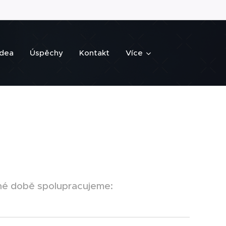
idea
Úspěchy
Kontakt
Více
sné době spolupracujeme: