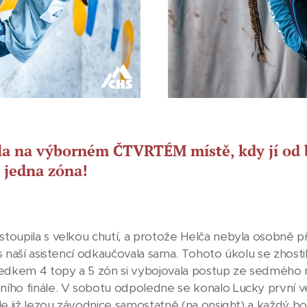
la na výborném ČTVRTÉM místě, kdy jí od
 jedna zóna!
toupila s velkou chutí, a protože Helča nebyla osobně p
s naší asistencí odkaučovala sama. Tohoto úkolu se zhosti
ledkem 4 topy a 5 zón si vybojovala postup ze sedmého 
ího finále. V sobotu odpoledne se konalo Lucky první ve
le již lezou závodnice samostatně (na onsight) a každý b