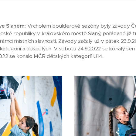
 ve Slaném:
Vrcholem boulderové sezóny byly závody Č
České republiky v královském městě Slaný, pořádané již t
mci místních slavností. Závody začaly už v pátek 23.9.20
ategorií a dospělých. V sobotu 24.9.2022 se konaly semif
.2022 se konalo MČR dětských kategorií U14.