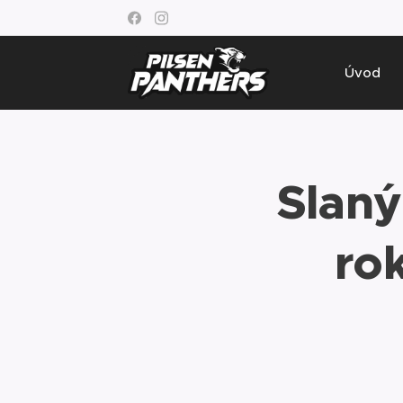
Úvod
Slaný
ro