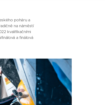
eského poháru a
radičně na náměstí
22 kvalifikačními
inálová a finálová