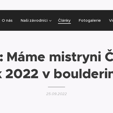
O nás
Naši závodníci
Články
Fotogalerie
V
: Máme mistryni 
k 2022 v boulderi
25.09.2022